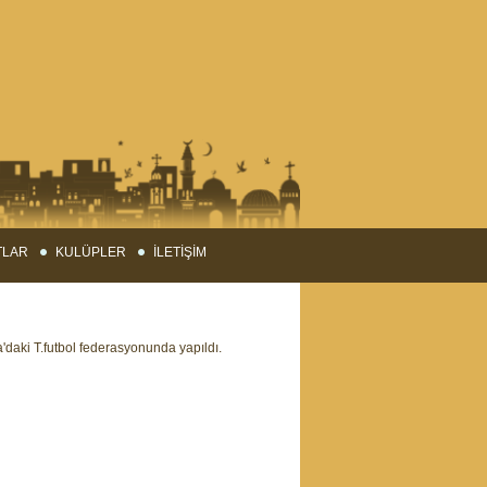
TLAR
KULÜPLER
İLETİŞİM
a'daki T.futbol federasyonunda yapıldı.