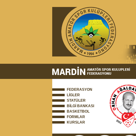
FEDERASYON
LİGLER
STATÜLER
BİLGİ BANKASI
BASKETBOL
FORMLAR
KURSLAR